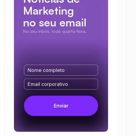
Marketing
no seu email
No seu inbox, toda quarta-feira.