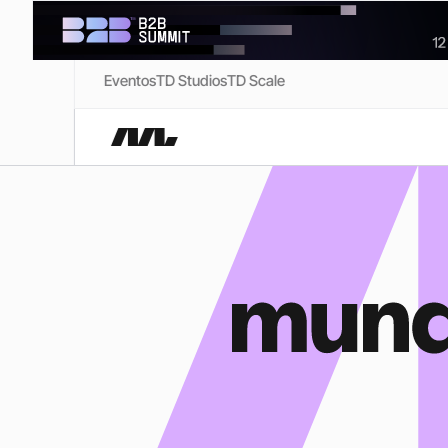
Eventos
TD Studios
TD Scale