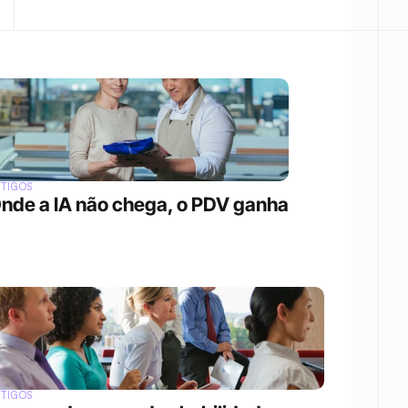
RTIGOS
nde a IA não chega, o PDV ganha
RTIGOS