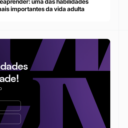
eaprender: uma das habilidades 
ais importantes da vida adulta
idades
ade!
o