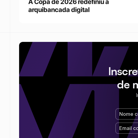
A Copa de 2026 redefiniu a 
arquibancada digital 
Inscr
de 