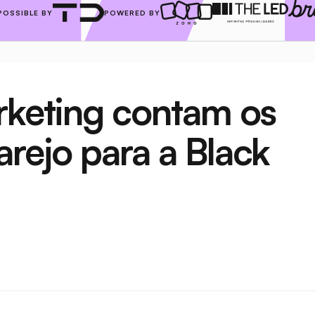
POSSIBLE BY
POWERED BY
rketing contam os 
rejo para a Black 