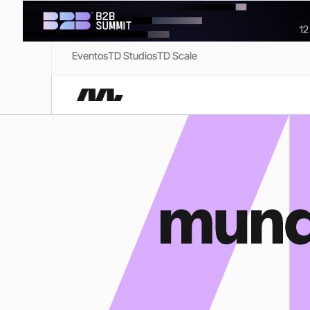
Eventos
TD Studios
TD Scale