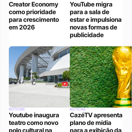
Creator Economy 
YouTube migra 
como prioridade 
para a sala de 
para crescimento 
estar e impulsiona 
em 2026
novas formas de 
publicidade
NOTÍCIAS
NOTÍCIAS
Youtube inaugura 
CazéTV apresenta 
teatro como novo 
plano de mídia 
polo cultural na 
para a exibição da 