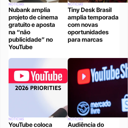
NOTÍCIAS
NOTÍCIAS
Nubank amplia 
Tiny Desk Brasil 
projeto de cinema 
amplia temporada 
gratuito e aposta 
com novas 
na “não 
oportunidades 
publicidade” no 
para marcas
YouTube 
NOTÍCIAS
NOTÍCIAS
YouTube coloca 
Audiência do 