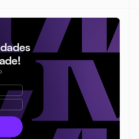
idades
ade!
o