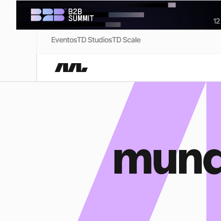
Eventos
TD Studios
TD Scale