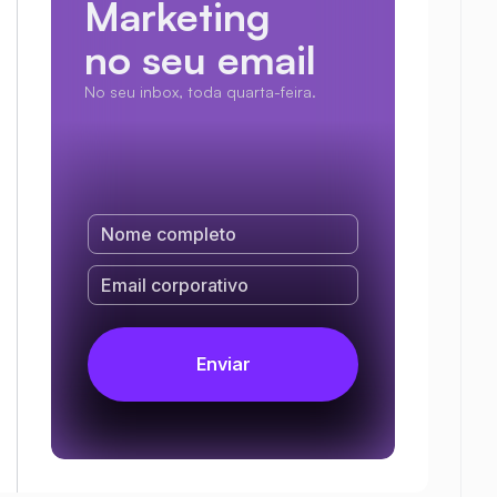
Marketing
no seu email
No seu inbox, toda quarta-feira.