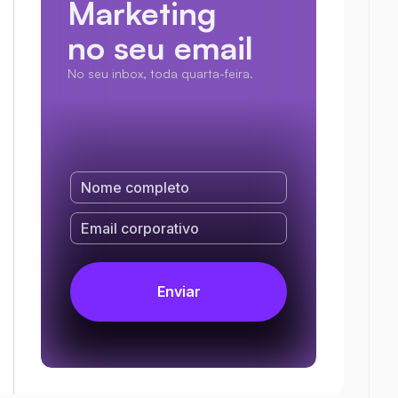
Marketing
no seu email
No seu inbox, toda quarta-feira.