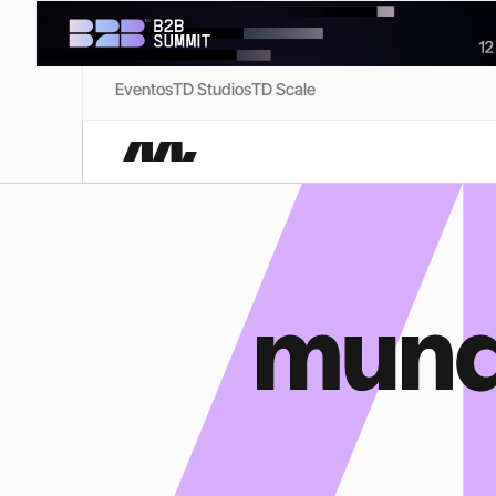
Eventos
TD Studios
TD Scale