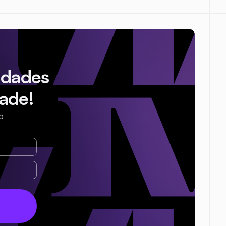
idades
ade!
o