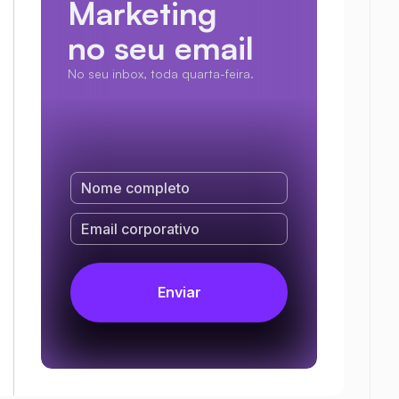
Marketing
no seu email
No seu inbox, toda quarta-feira.