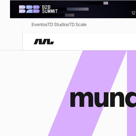
Eventos
TD Studios
TD Scale