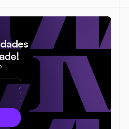
idades
ade!
o