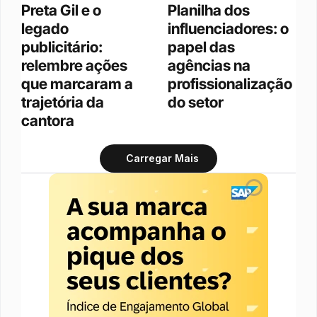
Preta Gil e o 
Planilha dos 
legado 
influenciadores: o 
publicitário: 
papel das 
relembre ações 
agências na 
que marcaram a 
profissionalização 
trajetória da 
do setor
cantora
Carregar Mais