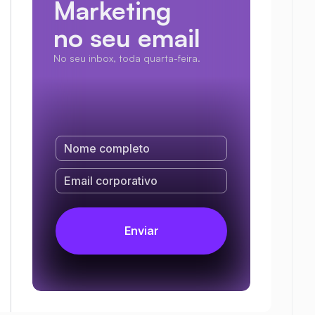
Marketing
no seu email
No seu inbox, toda quarta-feira.