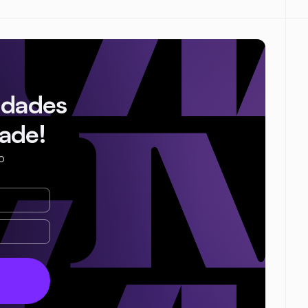
idades
ade!
o