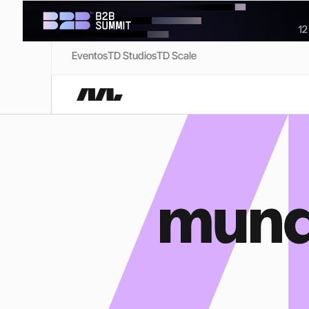
Eventos
TD Studios
TD Scale