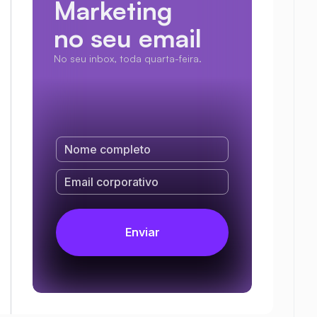
Marketing
no seu email
No seu inbox, toda quarta-feira.