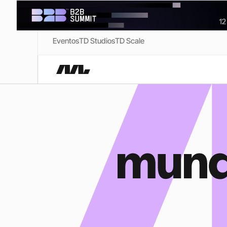
Eventos
TD Studios
TD Scale