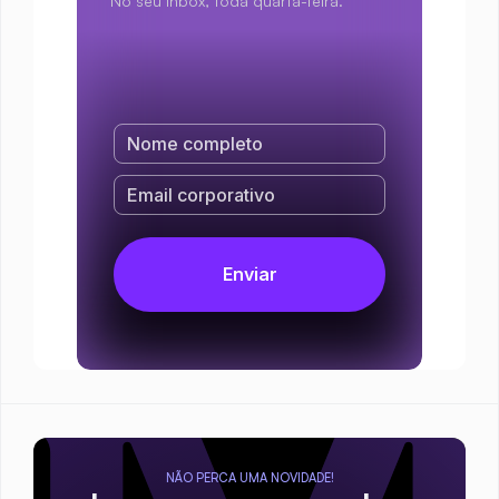
No seu inbox, toda quarta-feira.
NÃO PERCA UMA NOVIDADE!