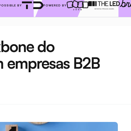
POSSIBLE BY
POWERED BY
bone do 
m empresas B2B