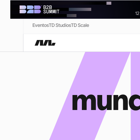
Eventos
TD Studios
TD Scale