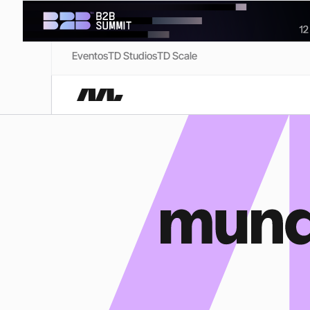
Eventos
TD Studios
TD Scale