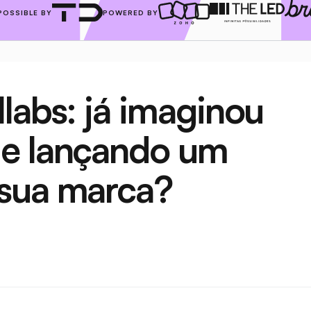
POSSIBLE BY
POWERED BY
labs: já imaginou 
e lançando um 
 sua marca?