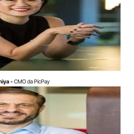
hiya -
 CMO da PicPay