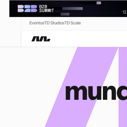
Eventos
TD Studios
TD Scale