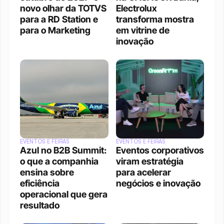
novo olhar da TOTVS 
Electrolux 
para a RD Station e 
transforma mostra 
para o Marketing
em vitrine de 
inovação
EVENTOS E FEIRAS
EVENTOS E FEIRAS
Azul no B2B Summit: 
Eventos corporativos 
o que a companhia 
viram estratégia 
ensina sobre 
para acelerar 
eficiência 
negócios e inovação
operacional que gera 
resultado 