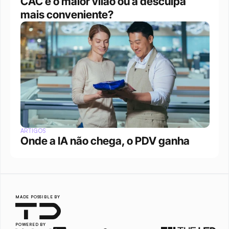
CAC é o maior vilão ou a desculpa 
mais conveniente?
ARTIGOS
Onde a IA não chega, o PDV ganha
MADE POSSIBLE BY
POWERED BY