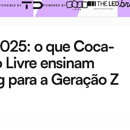
POSSIBLE BY
POWERED BY
25: o que Coca-
 Livre ensinam 
g para a Geração Z