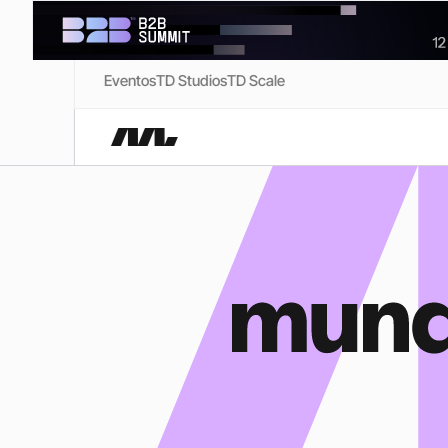
Eventos
TD Studios
TD Scale