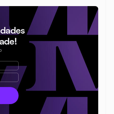
idades
ade!
o