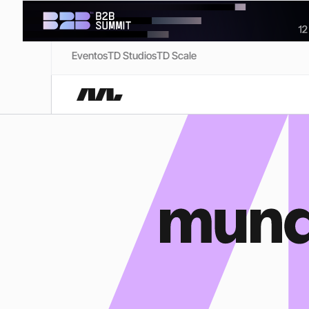
Eventos
TD Studios
TD Scale