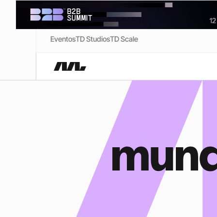
Eventos
TD Studios
TD Scale