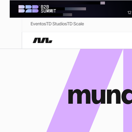
Eventos
TD Studios
TD Scale