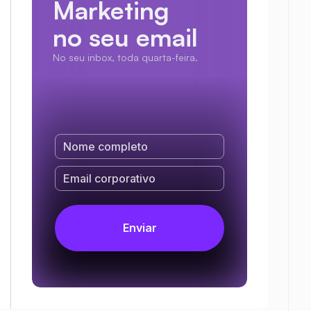
Marketing
no seu email
No seu inbox, toda quarta-feira.