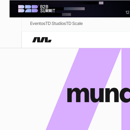
Eventos
TD Studios
TD Scale