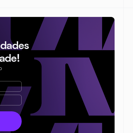
idades
ade!
o