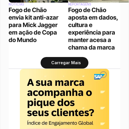
NOTÍCIAS
REPORTAGENS
Fogo de Chão 
Fogo de Chão 
envia kit anti-azar 
aposta em dados, 
para Mick Jagger 
cultura e 
em ação de Copa 
experiência para 
do Mundo
manter acesa a 
chama da marca
Carregar Mais