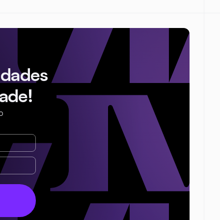
idades
ade!
o