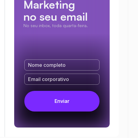
Marketing
no seu email
No seu inbox, toda quarta-feira.