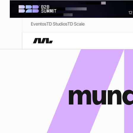
Eventos
TD Studios
TD Scale