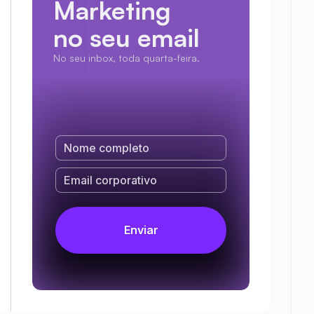
Marketing
no seu email
No seu inbox, toda quarta-feira.