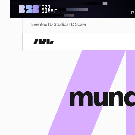
Eventos
TD Studios
TD Scale