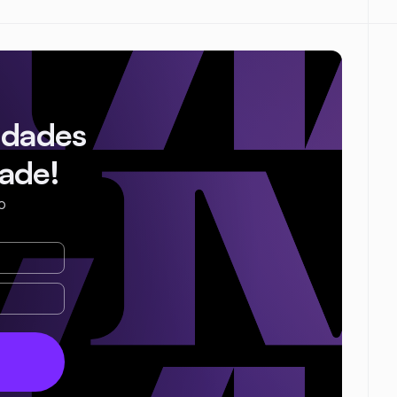
idades
ade!
o