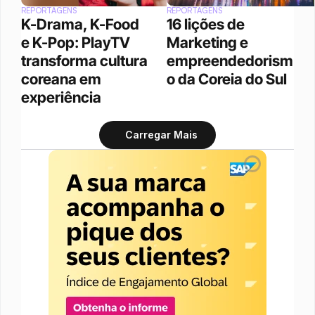
REPORTAGENS
REPORTAGENS
K-Drama, K-Food 
16 lições de 
e K-Pop: PlayTV 
Marketing e 
transforma cultura 
empreendedorism
coreana em 
o da Coreia do Sul
experiência 
Carregar Mais