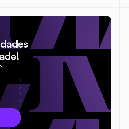
idades
ade!
o