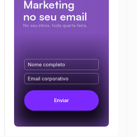
Marketing
no seu email
No seu inbox, toda quarta-feira.