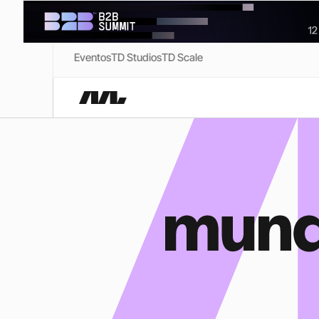
Eventos
TD Studios
TD Scale