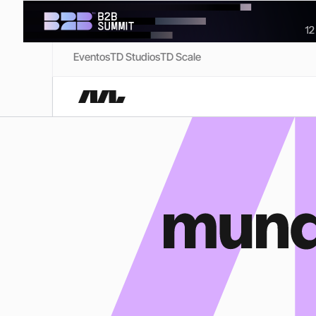
Eventos
TD Studios
TD Scale