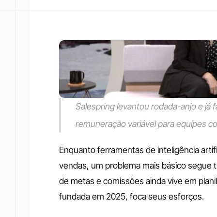
Salespring levantou rodada-anjo e já 
remuneração variável para equipes c
Enquanto ferramentas de inteligência artif
vendas, um problema mais básico segue tr
de metas e comissões ainda vive em planilh
fundada em 2025, foca seus esforços.