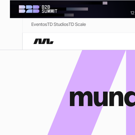
Eventos
TD Studios
TD Scale