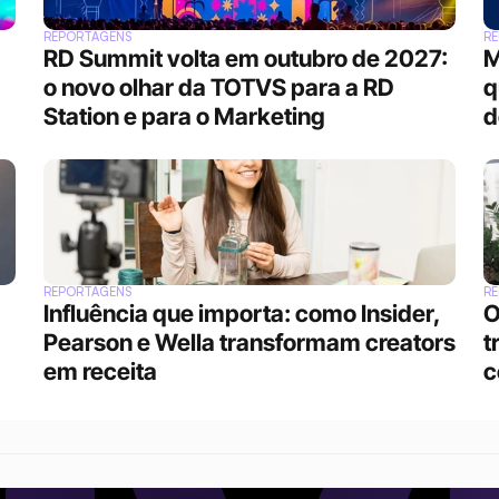
REPORTAGENS
R
RD Summit volta em outubro de 2027: 
M
o novo olhar da TOTVS para a RD 
q
Station e para o Marketing
d
REPORTAGENS
R
Influência que importa: como Insider, 
O
Pearson e Wella transformam creators 
t
em receita
c