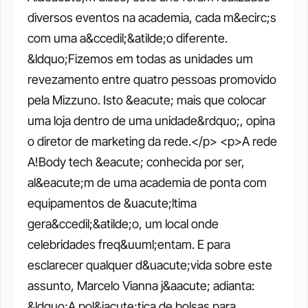
diversos eventos na academia, cada m&ecirc;s 
com uma a&ccedil;&atilde;o diferente. 
&ldquo;Fizemos em todas as unidades um 
revezamento entre quatro pessoas promovido 
pela Mizzuno. Isto &eacute; mais que colocar 
uma loja dentro de uma unidade&rdquo;, opina 
o diretor de marketing da rede.</p> <p>A rede 
A!Body tech &eacute; conhecida por ser, 
al&eacute;m de uma academia de ponta com 
equipamentos de &uacute;ltima 
gera&ccedil;&atilde;o, um local onde 
celebridades freq&uuml;entam. E para 
esclarecer qualquer d&uacute;vida sobre este 
assunto, Marcelo Vianna j&aacute; adianta: 
&ldquo;A pol&iacute;tica de bolsas para 