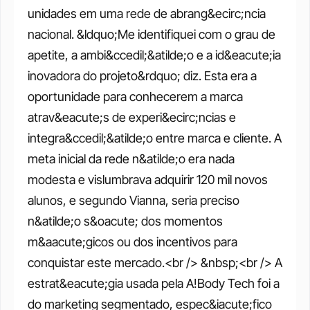
unidades em uma rede de abrang&ecirc;ncia 
nacional. &ldquo;Me identifiquei com o grau de 
apetite, a ambi&ccedil;&atilde;o e a id&eacute;ia 
inovadora do projeto&rdquo; diz. Esta era a 
oportunidade para conhecerem a marca 
atrav&eacute;s de experi&ecirc;ncias e 
integra&ccedil;&atilde;o entre marca e cliente. A 
meta inicial da rede n&atilde;o era nada 
modesta e vislumbrava adquirir 120 mil novos 
alunos, e segundo Vianna, seria preciso 
n&atilde;o s&oacute; dos momentos 
m&aacute;gicos ou dos incentivos para 
conquistar este mercado.<br /> &nbsp;<br /> A 
estrat&eacute;gia usada pela A!Body Tech foi a 
do marketing segmentado, espec&iacute;fico 