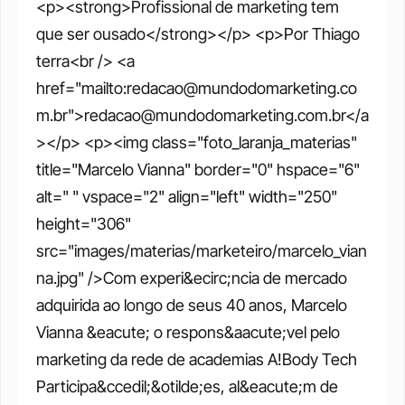
<p><strong>Profissional de marketing tem 
que ser ousado</strong></p> <p>Por Thiago 
terra<br /> <a 
href="mailto:redacao@mundodomarketing.co
m.br">redacao@mundodomarketing.com.br</a
></p> <p><img class="foto_laranja_materias" 
title="Marcelo Vianna" border="0" hspace="6" 
alt=" " vspace="2" align="left" width="250" 
height="306" 
src="images/materias/marketeiro/marcelo_vian
na.jpg" />Com experi&ecirc;ncia de mercado 
adquirida ao longo de seus 40 anos, Marcelo 
Vianna &eacute; o respons&aacute;vel pelo 
marketing da rede de academias A!Body Tech 
Participa&ccedil;&otilde;es, al&eacute;m de 