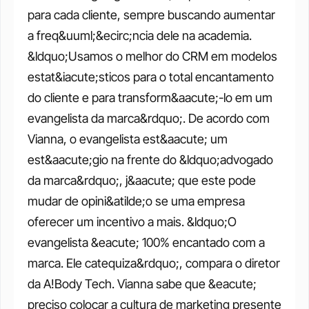
para cada cliente, sempre buscando aumentar 
a freq&uuml;&ecirc;ncia dele na academia. 
&ldquo;Usamos o melhor do CRM em modelos 
estat&iacute;sticos para o total encantamento 
do cliente e para transform&aacute;-lo em um 
evangelista da marca&rdquo;. De acordo com 
Vianna, o evangelista est&aacute; um 
est&aacute;gio na frente do &ldquo;advogado 
da marca&rdquo;, j&aacute; que este pode 
mudar de opini&atilde;o se uma empresa 
oferecer um incentivo a mais. &ldquo;O 
evangelista &eacute; 100% encantado com a 
marca. Ele catequiza&rdquo;, compara o diretor 
da A!Body Tech. Vianna sabe que &eacute; 
preciso colocar a cultura de marketing presente 