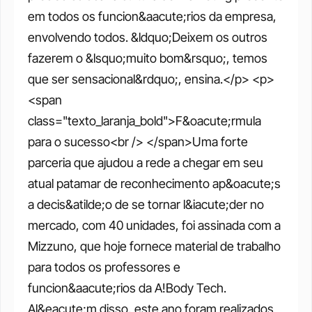
em todos os funcion&aacute;rios da empresa, 
envolvendo todos. &ldquo;Deixem os outros 
fazerem o &lsquo;muito bom&rsquo;, temos 
que ser sensacional&rdquo;, ensina.</p> <p>
<span 
class="texto_laranja_bold">F&oacute;rmula 
para o sucesso<br /> </span>Uma forte 
parceria que ajudou a rede a chegar em seu 
atual patamar de reconhecimento ap&oacute;s 
a decis&atilde;o de se tornar l&iacute;der no 
mercado, com 40 unidades, foi assinada com a 
Mizzuno, que hoje fornece material de trabalho 
para todos os professores e 
funcion&aacute;rios da A!Body Tech. 
Al&eacute;m disso, este ano foram realizados 