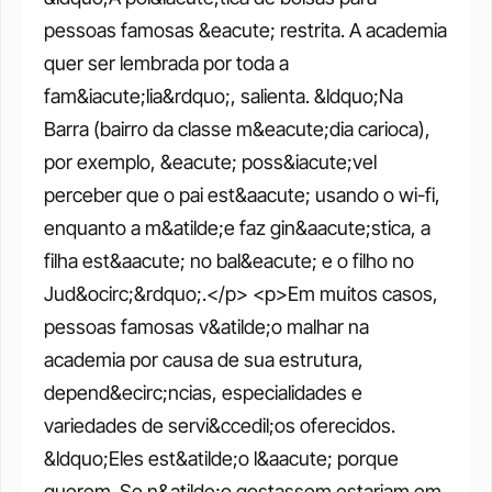
pessoas famosas &eacute; restrita. A academia 
quer ser lembrada por toda a 
fam&iacute;lia&rdquo;, salienta. &ldquo;Na 
Barra (bairro da classe m&eacute;dia carioca), 
por exemplo, &eacute; poss&iacute;vel 
perceber que o pai est&aacute; usando o wi-fi, 
enquanto a m&atilde;e faz gin&aacute;stica, a 
filha est&aacute; no bal&eacute; e o filho no 
Jud&ocirc;&rdquo;.</p> <p>Em muitos casos, 
pessoas famosas v&atilde;o malhar na 
academia por causa de sua estrutura, 
depend&ecirc;ncias, especialidades e 
variedades de servi&ccedil;os oferecidos. 
&ldquo;Eles est&atilde;o l&aacute; porque 
querem. Se n&atilde;o gostassem estariam em 