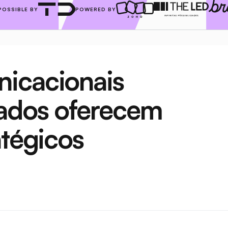
POSSIBLE BY
POWERED BY
icacionais 
ados oferecem 
atégicos