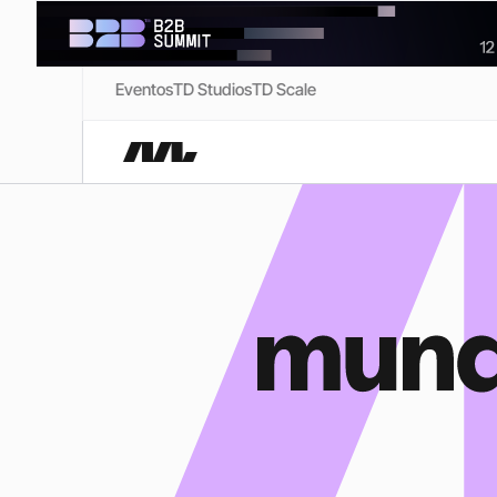
Eventos
TD Studios
TD Scale