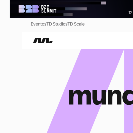
Eventos
TD Studios
TD Scale