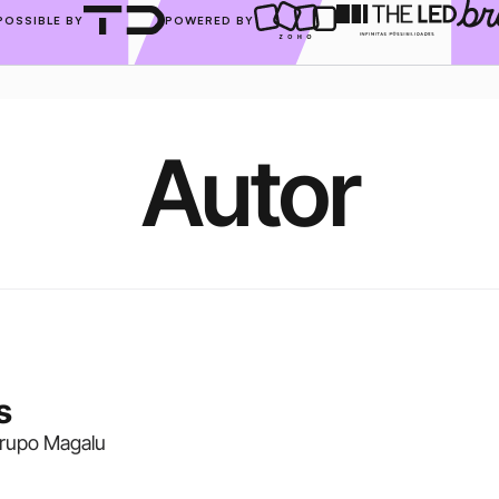
POSSIBLE BY
POWERED BY
Autor
s
 grupo Magalu