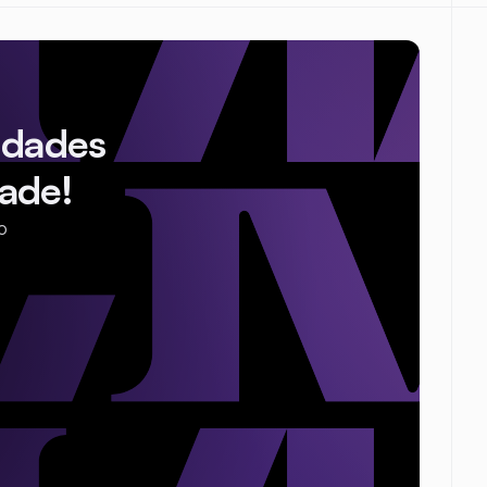
idades
ade!
o