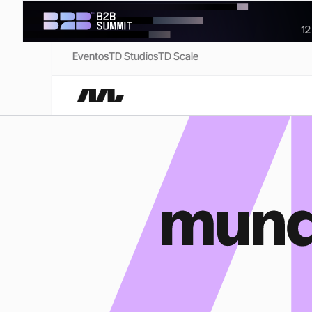
Eventos
TD Studios
TD Scale