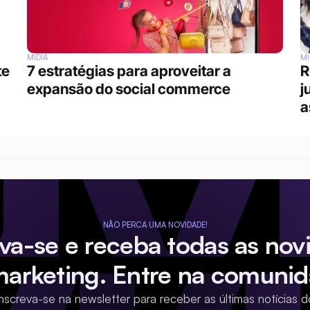
MÍDIA
MÍ
e 
7 estratégias para aproveitar a 
R
expansão do social commerce
j
a
NÃO PERCA UMA NOVIDADE!
eva-se e receba todas as nov
marketing. Entre na comunid
Inscreva-se na newsletter para receber as últimas notícias d