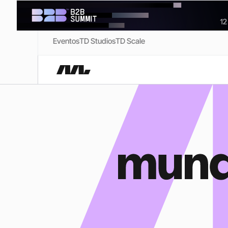
Eventos
TD Studios
TD Scale