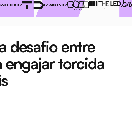
POSSIBLE BY
POWERED BY
 desafio entre 
 engajar torcida 
is