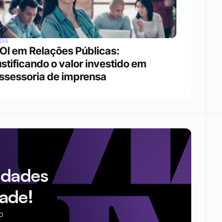
DIA
OI em Relações Públicas: 
ustificando o valor investido em 
ssessoria de imprensa
idades
ade!
o