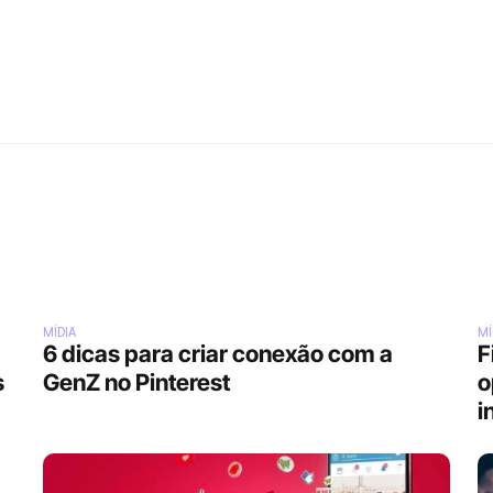
MÍDIA
MÍ
6 dicas para criar conexão com a 
F
s
GenZ no Pinterest
o
i