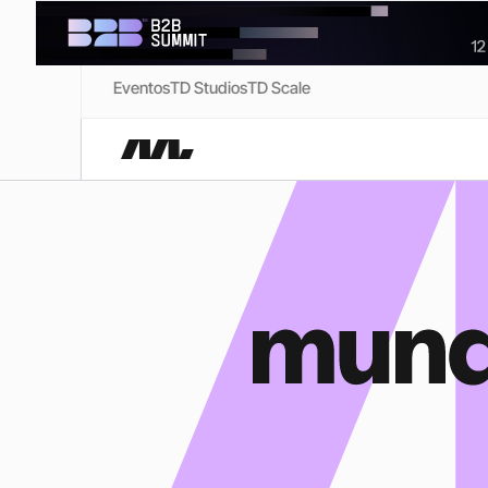
Eventos
TD Studios
TD Scale