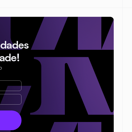
idades
ade!
o