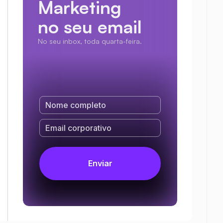
Marketing
no seu email
No seu inbox, toda quarta-feira.