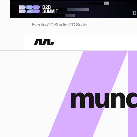
Eventos
TD Studios
TD Scale