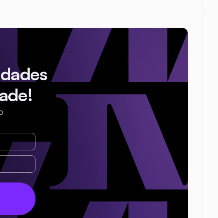
idades
ade!
o