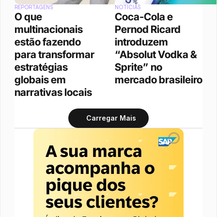
REPORTAGENS
NOTÍCIAS
O que 
Coca-Cola e 
multinacionais 
Pernod Ricard 
estão fazendo 
introduzem 
para transformar 
“Absolut Vodka & 
estratégias 
Sprite” no 
globais em 
mercado brasileiro
narrativas locais
Carregar Mais