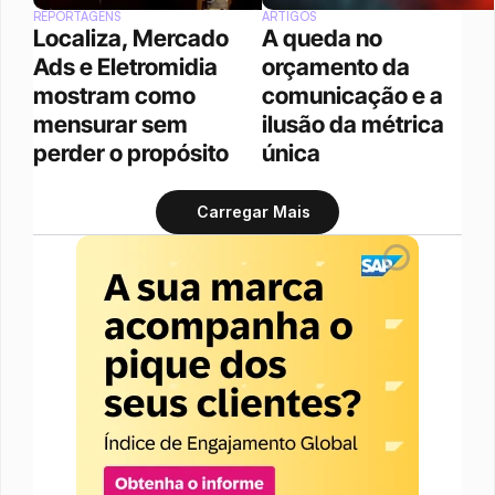
REPORTAGENS
ARTIGOS
Localiza, Mercado 
A queda no 
Ads e Eletromidia 
orçamento da 
mostram como 
comunicação e a 
mensurar sem 
ilusão da métrica 
perder o propósito
única
Carregar Mais