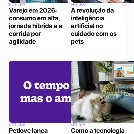
NOTÍCIAS
ARTIGOS
Varejo em 2026: 
A revolução da 
consumo em alta, 
inteligência 
jornada híbrida e a 
artificial no 
corrida por 
cuidado com os 
agilidade
pets
NOTÍCIAS
ARTIGOS
Petlove lança 
Como a tecnologia 