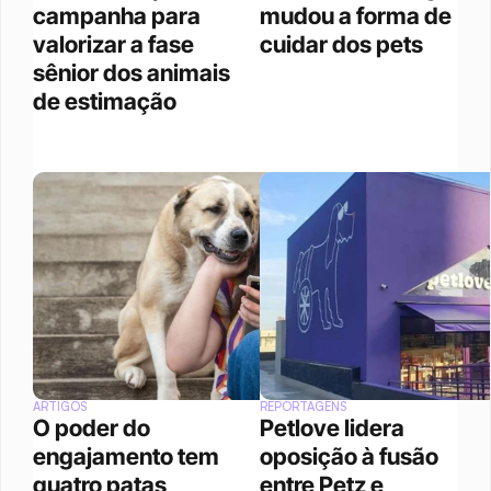
campanha para 
mudou a forma de 
valorizar a fase 
cuidar dos pets
sênior dos animais 
de estimação
ARTIGOS
REPORTAGENS
O poder do 
Petlove lidera 
engajamento tem 
oposição à fusão 
quatro patas
entre Petz e 