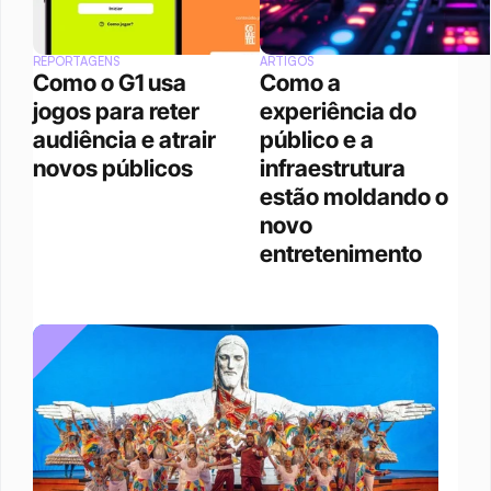
REPORTAGENS
ARTIGOS
Como o G1 usa 
Como a 
jogos para reter 
experiência do 
audiência e atrair 
público e a 
novos públicos
infraestrutura 
estão moldando o 
novo 
entretenimento