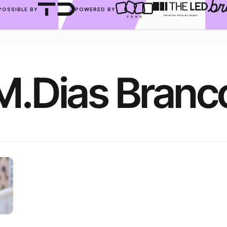
POSSIBLE BY
POWERED BY
M.Dias Branc