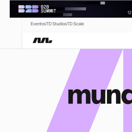
Eventos
TD Studios
TD Scale