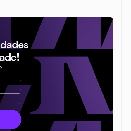
idades
ade!
o