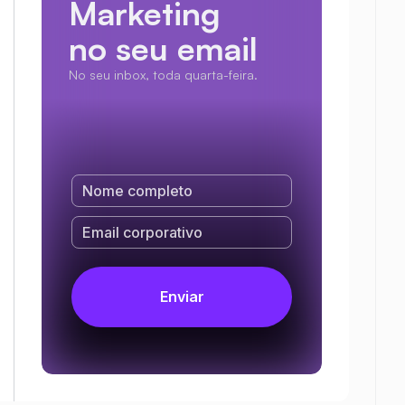
Marketing
no seu email
No seu inbox, toda quarta-feira.