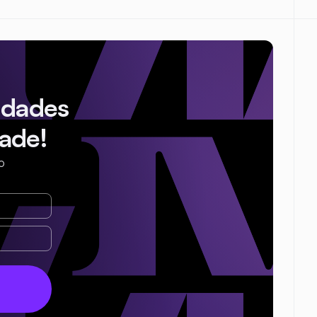
idades
ade!
o