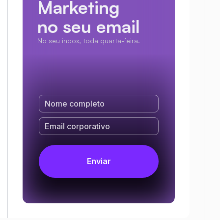
Marketing
no seu email
No seu inbox, toda quarta-feira.