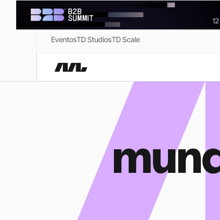
Eventos
TD Studios
TD Scale