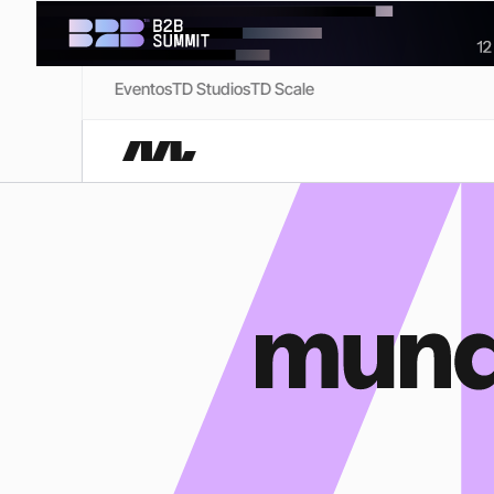
Eventos
TD Studios
TD Scale