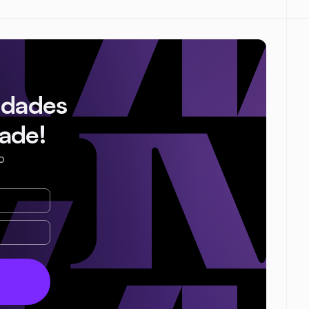
idades
ade!
o