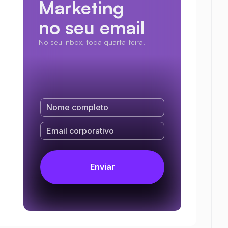
Marketing
no seu email
No seu inbox, toda quarta-feira.