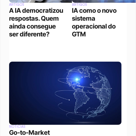
ARTIGOS
ARTIGOS
A IA democratizou 
IA como o novo 
respostas. Quem 
sistema 
ainda consegue 
operacional do 
ser diferente?
GTM
NOTÍCIAS
Go-to-Market 