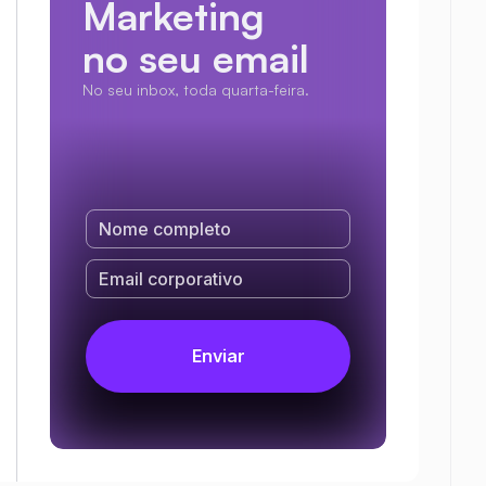
Marketing
no seu email
No seu inbox, toda quarta-feira.