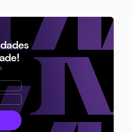
idades
ade!
o