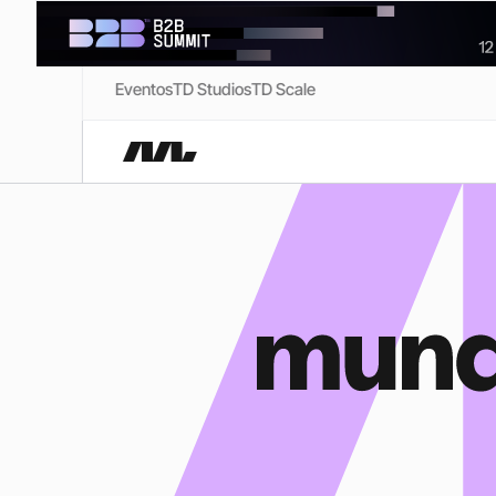
Eventos
TD Studios
TD Scale