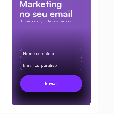
Marketing
no seu email
No seu inbox, toda quarta-feira.