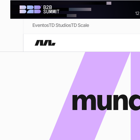
Eventos
TD Studios
TD Scale