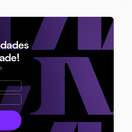
idades
ade!
o