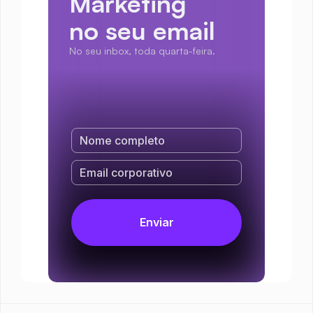
Marketing
no seu email
No seu inbox, toda quarta-feira.