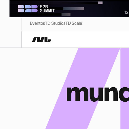
Eventos
TD Studios
TD Scale