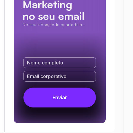
Marketing
no seu email
No seu inbox, toda quarta-feira.