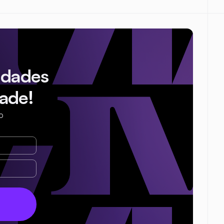
idades
ade!
o