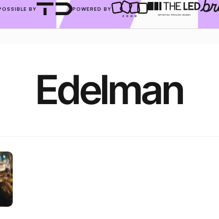
POSSIBLE BY
POWERED BY
Edelman