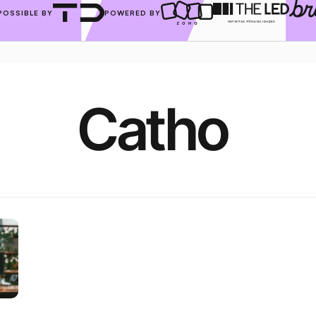
POSSIBLE BY
POWERED BY
Catho 