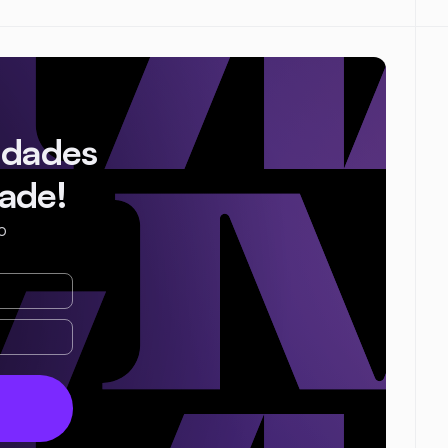
idades
ade!
o