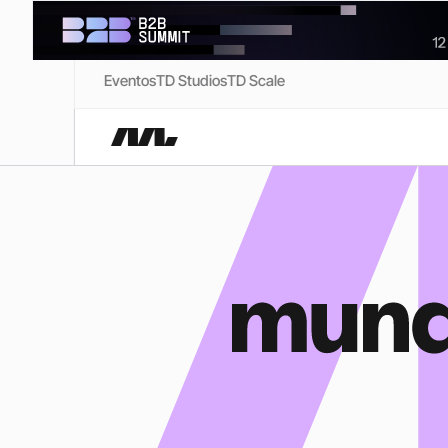
Eventos
TD Studios
TD Scale