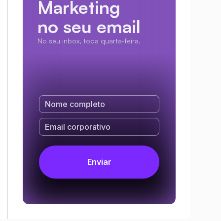
Marketing
no seu email
No seu inbox, toda quarta-feira.