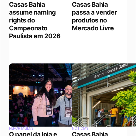
Casas Bahia 
Casas Bahia 
assume naming 
passa a vender 
rights do 
produtos no 
Campeonato 
Mercado Livre
Paulista em 2026
REPORTAGENS
NOTÍCIAS
O papel da loja e 
Casas Bahia 