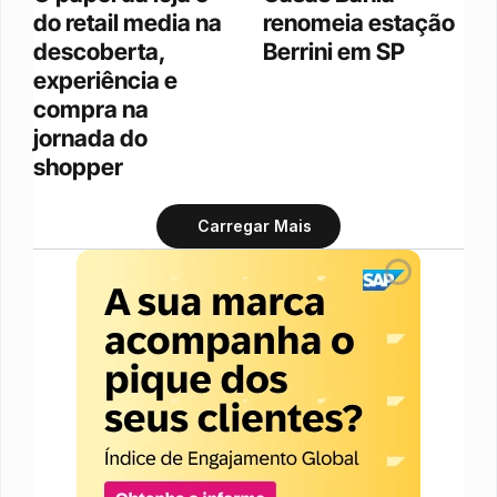
do retail media na 
renomeia estação 
descoberta, 
Berrini em SP
experiência e 
compra na 
jornada do 
shopper
Carregar Mais