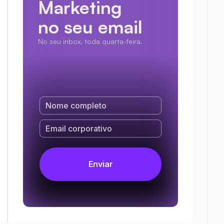
Marketing
no seu email
No seu inbox, toda quarta-feira.