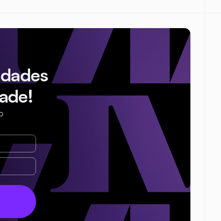
idades
ade!
o