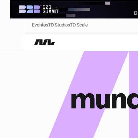
Eventos
TD Studios
TD Scale