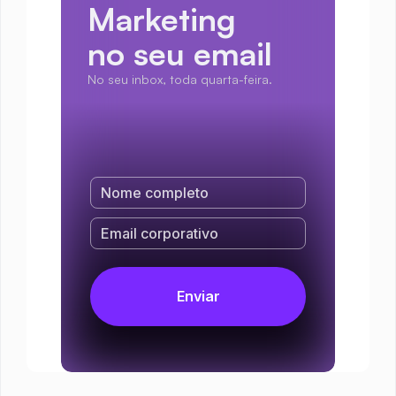
Marketing
no seu email
No seu inbox, toda quarta-feira.